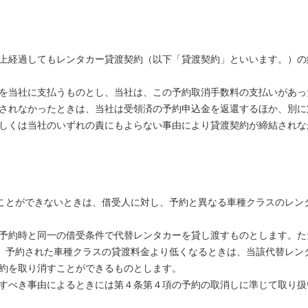
以上経過してもレンタカー貸渡契約（以下「貸渡契約」といいます。）
料を当社に支払うものとし、当社は、この予約取消手数料の支払いがあ
結されなかったときは、当社は受領済の予約申込金を返還するほか、別
若しくは当社のいずれの責にもよらない事由により貸渡契約が締結され
ことができないときは、借受人に対し、予約と異なる車種クラスのレン
き予約時と同一の借受条件で代替レンタカーを貸し渡すものとします。
、予約された車種クラスの貸渡料金より低くなるときは、当該代替レン
予約を取り消すことができるものとします。
帰すべき事由によるときには第４条第４項の予約の取消しに準じて取り