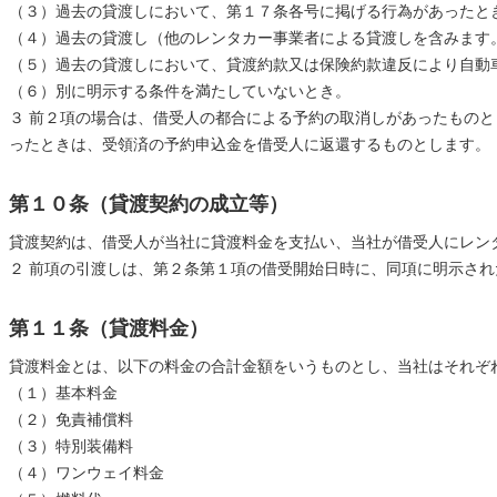
（３）過去の貸渡しにおいて、第１７条各号に掲げる行為があったと
（４）過去の貸渡し（他のレンタカー事業者による貸渡しを含みます
（５）過去の貸渡しにおいて、貸渡約款又は保険約款違反により自動
（６）別に明示する条件を満たしていないとき。
３ 前２項の場合は、借受人の都合による予約の取消しがあったもの
ったときは、受領済の予約申込金を借受人に返還するものとします。
第１０条（貸渡契約の成立等）
貸渡契約は、借受人が当社に貸渡料金を支払い、当社が借受人にレン
２ 前項の引渡しは、第２条第１項の借受開始日時に、同項に明示さ
第１１条（貸渡料金）
貸渡料金とは、以下の料金の合計金額をいうものとし、当社はそれぞ
（１）基本料金
（２）免責補償料
（３）特別装備料
（４）ワンウェイ料金