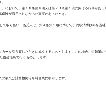
き。
。）において、第１８条第６項又は第２３条第１項に掲げる行為があっ
車保険が適用されなかった事実があったとき。
として取り扱い、借受人は、第４条第３項に準じて予約取消手数料を当
タカーを引き渡したときに成立するものとします。この場合、受領済の
れた借受場所で行うものとします。
れの額又は計算根拠等を料金表に明示します。