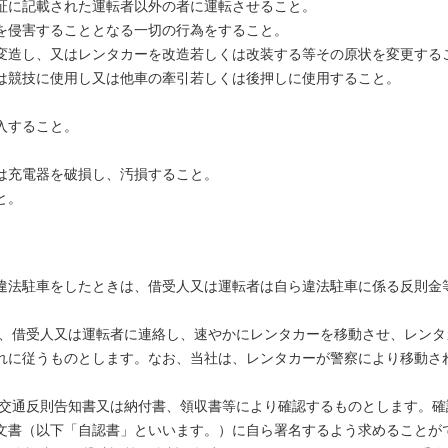
証に記載された運転者以外の者に運転させること。
を侵害することとなる一切の行為をすること。
変造し、又はレンタカーを改造若しくは改装する等その原状を変更する
は競技に使用し又は他車の牽引若しくは後押しに使用すること。
入すること。
は充電器を破損し、汚損すること。
と。
違法駐車をしたときは、借受人又は運転者は自ら違法駐車に係る反則金
は、借受人又は運転者に連絡し、速やかにレンタカーを移動させ、レン
れに従うものとします。なお、当社は、レンタカーが警察により移動さ
を交通反則告知書又は納付書、領収書等により確認するものとします。
文書（以下「自認書」といいます。）に自ら署名するよう求めることが