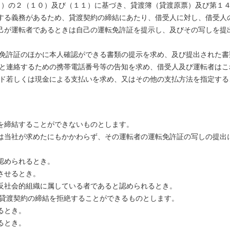
３日）の２（１０）及び（１１）に基づき、貸渡簿（貸渡原票）及び第１
する義務があるため、貸渡契約の締結にあたり、借受人に対し、借受人
己が運転者であるときは自己の運転免許証を提示し、及びその写しを提
転免許証のほかに本人確認ができる書類の提示を求め、及び提出された
者と連絡するための携帯電話番号等の告知を求め、借受人及び運転者はこ
ード若しくは現金による支払いを求め、又はその他の支払方法を指定する
を締結することができないものとします。
は当社が求めたにもかかわらず、その運転者の運転免許証の写しの提出
認められるとき。
させるとき。
反社会的組織に属している者であると認められるとき。
は貸渡契約の締結を拒絶することができるものとします。
るとき。
るとき。