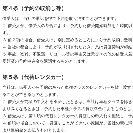
第４条（予約の取消し等）
借受人は、当社の承諾を得て予約を取り消すことができます。
２ 借受人が、借受人の都合により、予約した借受開始時刻を１時間
す。
３ 前２項の場合、借受人は、別に定めるところにより予約取消手数
４ 当社の都合により、予約が取り消されたとき、又は貸渡契約が締
５ 事故、盗難、不返還、リコール等の事由又は天災その他の借受人
受領済の予約申込金を返還するものとします。
第５条（代替レンタカー）
当社は、借受人から予約のあった車種クラスのレンタカーを貸し渡す
ることができるものとします。
２ 借受人が前項の申入れを承諾したときは、当社は車種クラスを除
より高くなるときは、予約した車種クラスの貸渡料金によるものとし
３ 借受人は、第１項の代替レンタカーの貸渡しの申入れを拒絶し、
４ 前項の場合において、貸渡すことができない原因が、当社の責に
より違約金を支払うものとします。