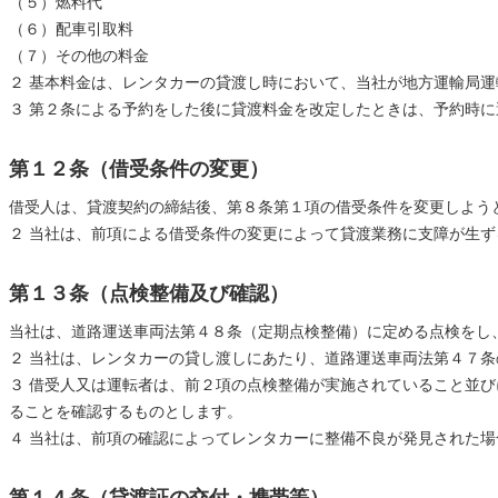
（５）燃料代
（６）配車引取料
（７）その他の料金
２ 基本料金は、レンタカーの貸渡し時において、当社が地方運輸局
３ 第２条による予約をした後に貸渡料金を改定したときは、予約時
第１２条（借受条件の変更）
借受人は、貸渡契約の締結後、第８条第１項の借受条件を変更しよう
２ 当社は、前項による借受条件の変更によって貸渡業務に支障が生
第１３条（点検整備及び確認）
当社は、道路運送車両法第４８条（定期点検整備）に定める点検をし
２ 当社は、レンタカーの貸し渡しにあたり、道路運送車両法第４７
３ 借受人又は運転者は、前２項の点検整備が実施されていること並
ることを確認するものとします。
４ 当社は、前項の確認によってレンタカーに整備不良が発見された