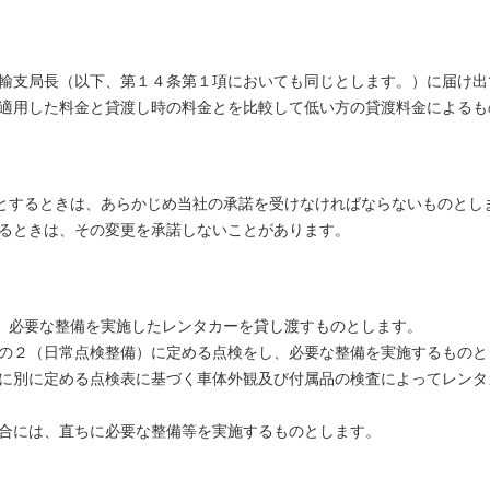
運輸支局長（以下、第１４条第１項においても同じとします。）に届け
に適用した料金と貸渡し時の料金とを比較して低い方の貸渡料金によるも
とするときは、あらかじめ当社の承諾を受けなければならないものとし
ずるときは、その変更を承諾しないことがあります。
、必要な整備を実施したレンタカーを貸し渡すものとします。
条の２（日常点検整備）に定める点検をし、必要な整備を実施するものと
びに別に定める点検表に基づく車体外観及び付属品の検査によってレン
場合には、直ちに必要な整備等を実施するものとします。