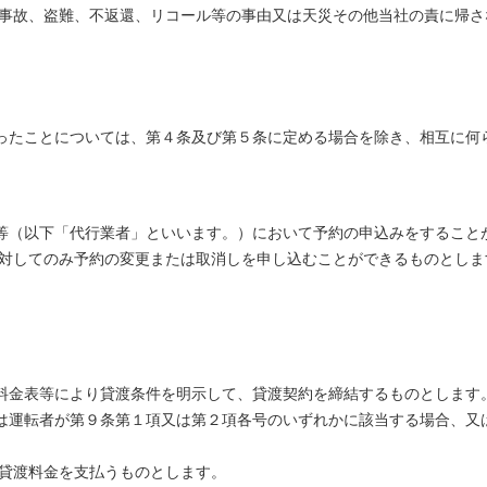
、事故、盗難、不返還、リコール等の事由又は天災その他当社の責に帰
ったことについては、第４条及び第５条に定める場合を除き、相互に何
等（以下「代行業者」といいます。）において予約の申込みをすること
に対してのみ予約の変更または取消しを申し込むことができるものとしま
料金表等により貸渡条件を明示して、貸渡契約を締結するものとします
は運転者が第９条第１項又は第２項各号のいずれかに該当する場合、又
る貸渡料金を支払うものとします。