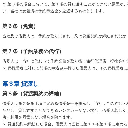
５ 第３項の場合において、第１項の貸し渡すことができない原因が
い、当社は受領済の予約申込金を返還するものとします。
第６条（免責）
当社及び借受人は、予約が取り消され、又は貸渡契約が締結されなか
第７条（予約業務の代行）
借受人は、当社に代わって予約業務を取り扱う旅行代理店、提携会社
２ 代行業者に対して前項の申込みを行った借受人は、その代行業者
第３章 貸渡し
第８条（貸渡契約の締結）
借受人は第２条第１項に定める借受条件を明示し、当社はこの約款・
ただし、貸し渡すことができるレンタカーがない場合、借受人若しく
供、利用を同意しない場合を除きます。
２ 貸渡契約を締結した場合、借受人は当社に第１１条第１項に定め