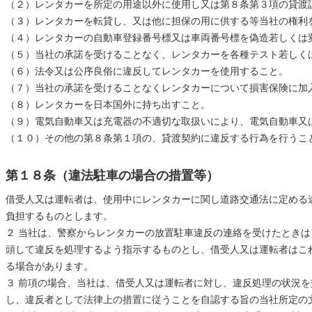
（２）レンタカーを所定の用途以外に使用し又は第８条第３項の貸渡
（３）レンタカーを転貸し、又は他に担保の用に供する等当社の権利
（４）レンタカーの自動車登録番号標又は車両番号標を偽造若しくは
（５）当社の承諾を受けることなく、レンタカーを各種テスト若しく
（６）法令又は公序良俗に違反してレンタカーを使用すること。
（７）当社の承諾を受けることなくレンタカーについて損害保険に加
（８）レンタカーを日本国外に持ち出すこと。
（９）電気自動車又は充電器の不適切な取扱いにより、電気自動車又
（１０）その他の第８条第１項の、貸渡契約に違反する行為を行うこ
第１８条（違法駐車の場合の措置等）
借受人又は運転者は、使用中にレンタカーに関し道路交通法に定める
負担するものとします。
２ 当社は、警察からレンタカーの放置駐車違反の連絡を受けたとき
頭して違反を処理するよう指示するものとし、借受人又は運転者はこ
る場合があります。
３ 前項の場合、当社は、借受人又は運転者に対し、違反処理の状況
し、違反者として法律上の措置に従うことを自認する旨の当社所定の