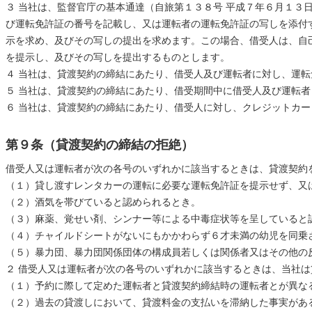
３ 当社は、監督官庁の基本通達（自旅第１３８号 平成７年６月１
び運転免許証の番号を記載し、又は運転者の運転免許証の写しを添付
示を求め、及びその写しの提出を求めます。この場合、借受人は、自
を提示し、及びその写しを提出するものとします。
４ 当社は、貸渡契約の締結にあたり、借受人及び運転者に対し、運
５ 当社は、貸渡契約の締結にあたり、借受期間中に借受人及び運転
６ 当社は、貸渡契約の締結にあたり、借受人に対し、クレジットカ
第９条（貸渡契約の締結の拒絶）
借受人又は運転者が次の各号のいずれかに該当するときは、貸渡契約
（１）貸し渡すレンタカーの運転に必要な運転免許証を提示せず、又
（２）酒気を帯びていると認められるとき。
（３）麻薬、覚せい剤、シンナー等による中毒症状等を呈していると
（４）チャイルドシートがないにもかかわらず６才未満の幼児を同乗
（５）暴力団、暴力団関係団体の構成員若しくは関係者又はその他の
２ 借受人又は運転者が次の各号のいずれかに該当するときは、当社
（１）予約に際して定めた運転者と貸渡契約締結時の運転者とが異な
（２）過去の貸渡しにおいて、貸渡料金の支払いを滞納した事実があ