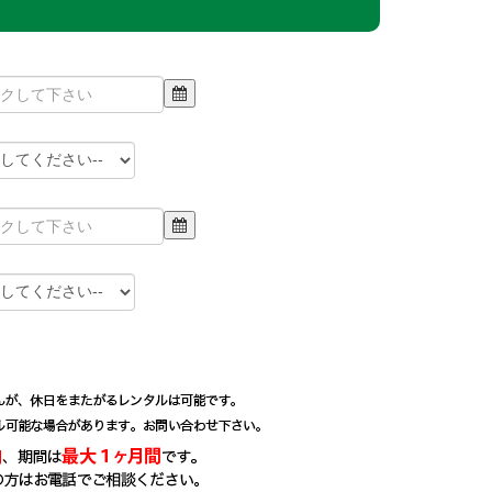
2026年9月
水
木
金
土
日
月
2
3
4
5
AM
PM
AM
PM
AM
PM
AM
PM
9
10
11
12
4
5
AM
PM
AM
PM
AM
PM
AM
PM
AM
PM
AM
16
17
18
19
11
12
AM
PM
AM
PM
AM
PM
AM
PM
AM
PM
AM
23
24
25
26
18
19
AM
PM
AM
PM
AM
PM
AM
PM
AM
PM
AM
30
25
26
AM
PM
AM
PM
AM