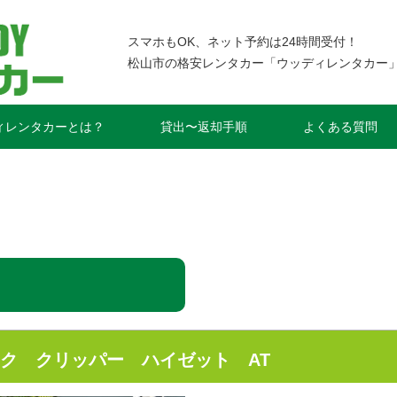
スマホもOK、ネット予約は24時間受付！
松山市の格安レンタカー
「ウッディレンタカー
ィレンタカーとは？
貸出〜返却手順
よくある質問
ク クリッパー ハイゼット AT