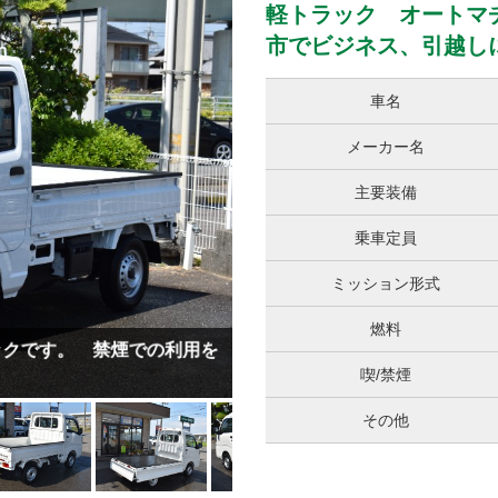
軽トラック オートマ
市でビジネス、引越し
車名
メーカー名
主要装備
乗車定員
ミッション形式
燃料
いただき喜んでいただいてい
ます
喫/禁煙
その他