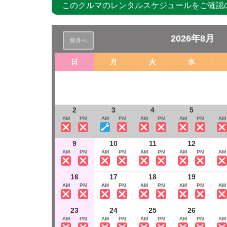
このクルマのレンタルスケジュールをご確認
2026年8月
前月へ
土
日
月
火
水
3
M
AM
PM
10
2
3
4
5
M
AM
PM
AM
PM
AM
PM
AM
PM
AM
PM
AM
17
9
10
11
12
M
AM
PM
AM
PM
AM
PM
AM
PM
AM
PM
AM
24
16
17
18
19
M
AM
PM
AM
PM
AM
PM
AM
PM
AM
PM
AM
31
23
24
25
26
M
AM
PM
AM
PM
AM
PM
AM
PM
AM
PM
AM