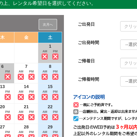
の上、レンタル希望日を選択してください。
ご出発日
次月へ
木
金
土
日
月
火
ご出発時間
1
1
AM
PM
AM
PM
ご帰着日
6
7
8
6
7
8
PM
AM
PM
AM
PM
AM
PM
AM
PM
AM
PM
ご帰着時間
13
14
15
13
14
15
PM
AM
PM
AM
PM
AM
PM
AM
PM
AM
PM
20
21
22
20
21
22
PM
AM
PM
AM
PM
AM
PM
AM
PM
AM
PM
27
28
29
27
28
29
PM
AM
PM
AM
PM
AM
PM
AM
PM
AM
PM